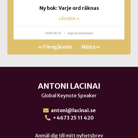
Ny bok: Varje ord räknas
LÄS MER »
2026-06-11
Inga kommentarer
« Föregående
Nästa »
ANTONI LACINAI
Global Keynote Speaker
antoni@lacinai.se
+4673 25 11 420
Anmäl dig till mitt nyhetsbrev