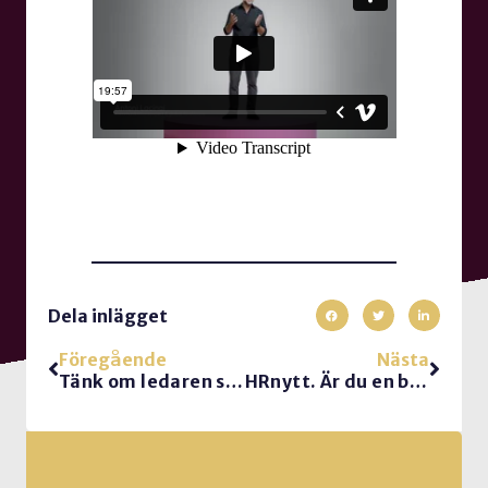
Dela inlägget
Föregående
Nästa
Tänk om ledaren säger ”Du är kass – och det är ok”
HRnytt. Är du en bra vän?