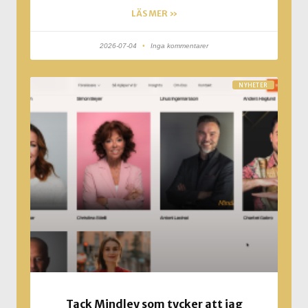
LÄS MER »
2026-07-04
Inga kommentarer
NYHETER
Tack Mindley som tycker att jag