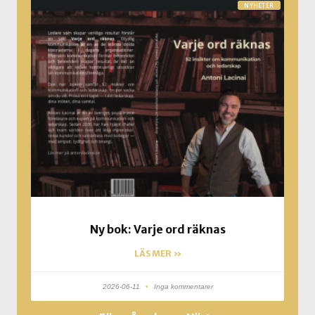
NYHETER
Ny bok: Varje ord räknas
LÄS MER »
2026-06-11
Inga kommentarer