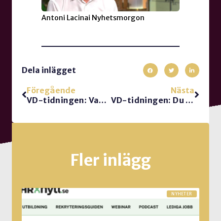
Antoni Lacinai Nyhetsmorgon
Dela inlägget
Föregående
Nästa
VD-tidningen: Vad händer om chefen tappar gnistan?
VD-tidningen: Du behövs, vd – men inte för det du tror…
Fler inlägg
NYHETER