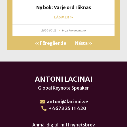
Ny bok: Varje ord räknas
LÄS MER »
2026-06-11
Inga kommentarer
« Föregående
Nästa »
ANTONI LACINAI
Global Keynote Speaker
antoni@lacinai.se
+4673 25 11 420
Anmäl dig till mitt nyhetsbrev