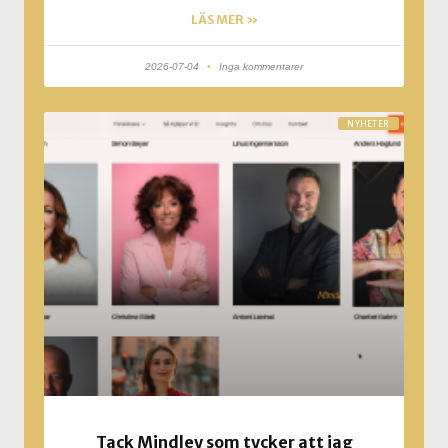
LÄS MER »
2026-07-04
Inga kommentarer
NYHETER
Tack Mindley som tycker att jag