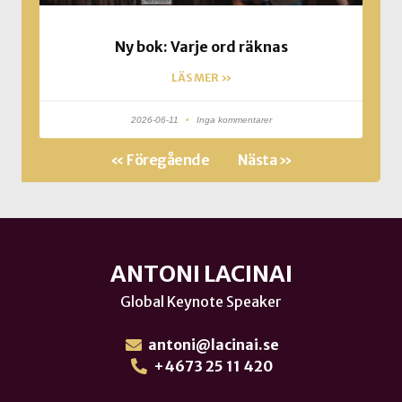
Ny bok: Varje ord räknas
LÄS MER »
2026-06-11
Inga kommentarer
« Föregående
Nästa »
ANTONI LACINAI
Global Keynote Speaker
antoni@lacinai.se
+4673 25 11 420