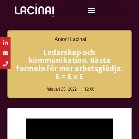
Antoni Lacinai
Ledarskap och
kommunikation. Bästa
formeln för mer arbetsglädje:
E = E x E
februari 25, 2022
12:08