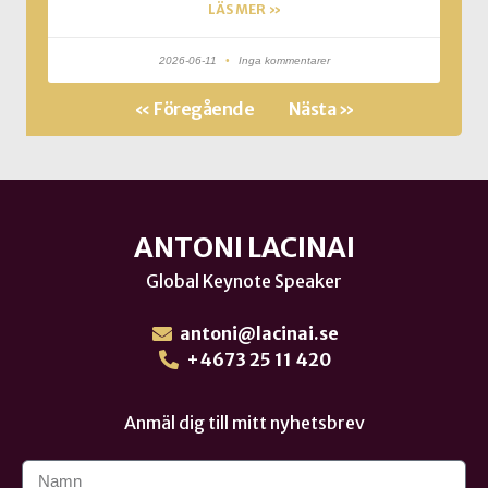
LÄS MER »
2026-06-11
Inga kommentarer
« Föregående
Nästa »
ANTONI LACINAI
Global Keynote Speaker
antoni@lacinai.se
+4673 25 11 420
Anmäl dig till mitt nyhetsbrev