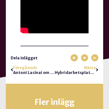
Dela inlägget
Föregående
Nästa
Antoni Lacinai om arbetsglädje: Tre till elva positiva interaktioner på varje negativ
Hybridarbetsplatser – det bästa av två världar!
Fler inlägg