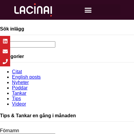
Sök inlägg
Kategorier
Citat
English posts
Nyheter
Poddar
Tankar
Tips
Videor
Tips & Tankar en gång i månaden
Förnamn