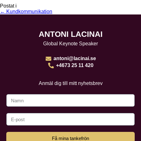
Postat i
← Kundkommunikation
ANTONI LACINAI
Global Keynote Speaker
antoni@lacinai.se
+4673 25 11 420
Anmäl dig till mitt nyhetsbrev
Få mina tankefrön