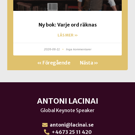
Ny bok: Varje ord räknas
LÄS MER »
2026-06-11
Inga kommentarer
« Föregående
Nästa »
ANTONI LACINAI
Global Keynote Speaker
antoni@lacinai.se
+4673 25 11 420