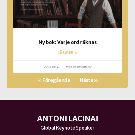
Ny bok: Varje ord räknas
LÄS MER »
2026-06-11
Inga kommentarer
« Föregående
Nästa »
ANTONI LACINAI
Global Keynote Speaker