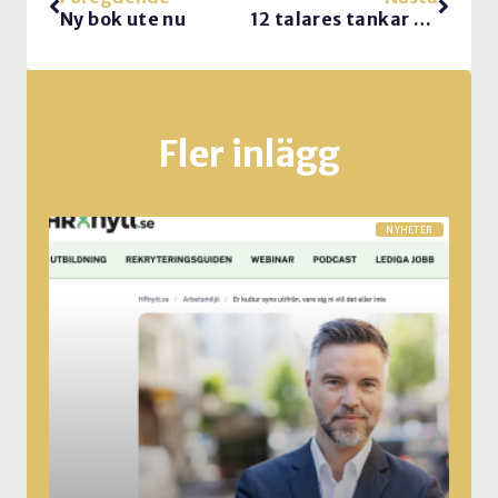
Ny bok ute nu
12 talares tankar om möten
Fler inlägg
NYHETER