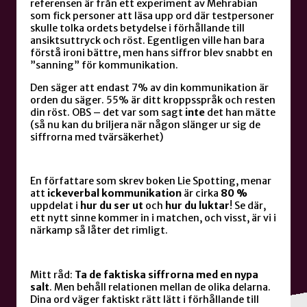
referensen är från ett experiment av Mehrabian
som fick personer att läsa upp ord där testpersoner
skulle tolka ordets betydelse i förhållande till
ansiktsuttryck och röst. Egentligen ville han bara
förstå ironi bättre, men hans siffror blev snabbt en
”sanning” för kommunikation.
Den säger att endast 7% av din kommunikation är
orden du säger. 55% är ditt kroppsspråk och resten
din röst. OBS – det var som sagt
inte
det han mätte
(så nu kan du briljera när någon slänger ur sig de
siffrorna med tvärsäkerhet)
En författare som skrev boken Lie Spotting, menar
att
ickeverbal kommunikation
är cirka
80 %
uppdelat i
hur du ser ut
och
hur du luktar
! Se där,
ett nytt sinne kommer in i matchen, och visst, är vi i
närkamp så låter det rimligt.
Mitt råd:
Ta de faktiska siffrorna med en nypa
salt
. Men behåll relationen mellan de olika delarna.
Dina ord väger faktiskt rätt lätt i förhållande till