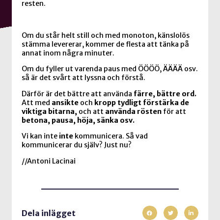
resten.
Om du står helt still och med monoton, känslolös
stämma levererar, kommer de flesta att tänka på
annat inom några minuter.
Om du fyller ut varenda paus med ÖÖÖÖ, ÄÄÄÄ osv.
så är det svårt att lyssna och förstå.
Därför är det bättre att använda
färre, bättre ord.
Att med
ansikte
och
kropp tydligt förstärka de
viktiga bitarna,
och att
använda rösten
för att
betona, pausa, höja, sänka osv.
Vi kan inte
inte
kommunicera. Så vad
kommunicerar du själv? Just nu?
//Antoni Lacinai
Dela inlägget