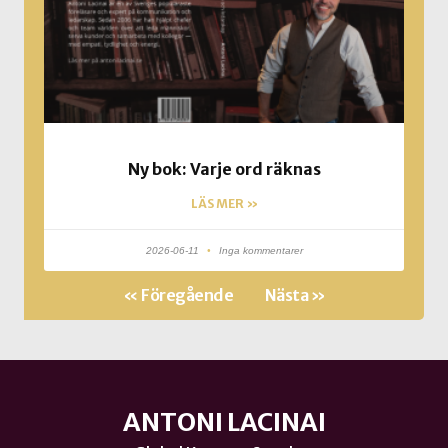
Ny bok: Varje ord räknas
LÄS MER »
2026-06-11
Inga kommentarer
« Föregående
Nästa »
ANTONI LACINAI