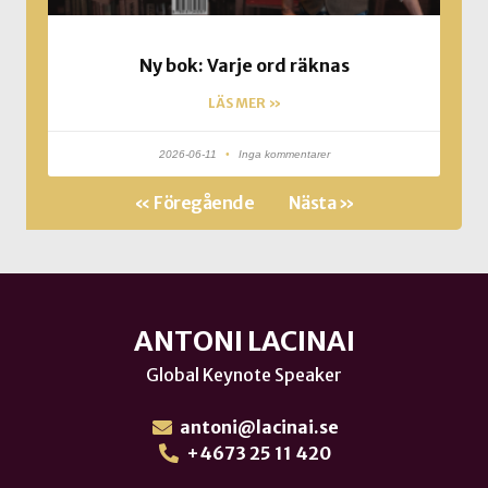
Ny bok: Varje ord räknas
LÄS MER »
2026-06-11
Inga kommentarer
« Föregående
Nästa »
ANTONI LACINAI
Global Keynote Speaker
antoni@lacinai.se
+4673 25 11 420