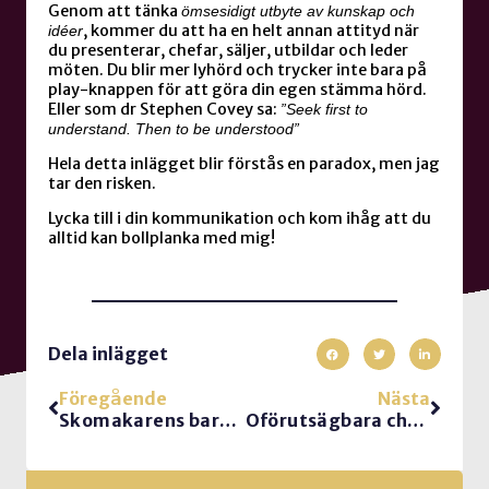
Genom att tänka
ömsesidigt utbyte av kunskap och
, kommer du att ha en helt annan attityd när
idéer
du presenterar, chefar, säljer, utbildar och leder
möten. Du blir mer lyhörd och trycker inte bara på
play-knappen för att göra din egen stämma hörd.
Eller som dr Stephen Covey sa:
”Seek first to
understand. Then to be understood”
Hela detta inlägget blir förstås en paradox, men jag
tar den risken.
Lycka till i din kommunikation och kom ihåg att du
alltid kan bollplanka med mig!
Dela inlägget
Föregående
Nästa
Skomakarens barn och virtuella möten
Oförutsägbara chefer grusar