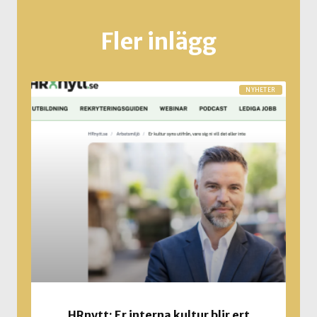
Fler inlägg
NYHETER
HRnytt: Er interna kultur blir ert