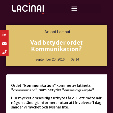
Antoni Lacinai
Vad betyder ordet
Kommunikation?
september 20, 2016
09:14
Ordet ”
kommunikation
” kommer av latinets
”
”, som betyder ”
”
communicatio
ömsesidigt utbyte
Hur mycket ömsesidigt utbyte får du i ett möte när
någon ständigt informerar utan att involvera?I dag
sänder vi mycket och lyssnar lite.