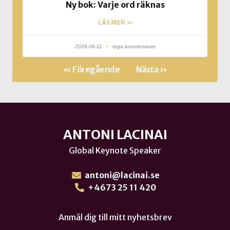
Ny bok: Varje ord räknas
LÄS MER »
2026-06-11
Inga kommentarer
« Föregående
Nästa »
ANTONI LACINAI
Global Keynote Speaker
antoni@lacinai.se
+4673 25 11 420
Anmäl dig till mitt nyhetsbrev