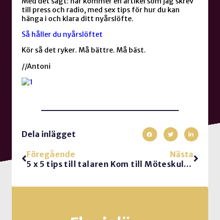
Med det sagt: här kommer en artikel som jag skrev
till press och radio, med sex tips för hur du kan
hänga i och klara ditt nyårslöfte.
Så håller du nyårslöftet
Kör så det ryker. Må bättre. Må bäst.
//Antoni
Dela inlägget
Föregående
Nästa
5 x 5 tips till talaren
Kom till Möteskulturdagen