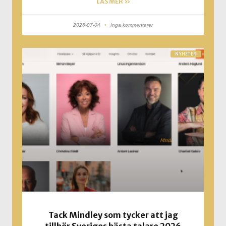
LÄS MER »
2026-07-04
Inga kommentarer
NYHETER
Tack Mindley som tycker att jag
tillhör Sveriges bästa talare 2026