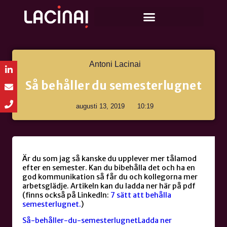
Antoni Lacinai
Så behåller du semesterlugnet
augusti 13, 2019
10:19
Är du som jag så kanske du upplever mer tålamod
efter en semester. Kan du bibehålla det och ha en
god kommunikation så får du och kollegorna mer
arbetsglädje. Artikeln kan du ladda ner här på pdf
(finns också på LinkedIn:
7 sätt att behålla
semesterlugnet.
)
Så-behåller-du-semesterlugnet
Ladda ner