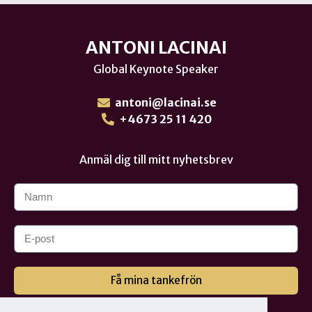
ANTONI LACINAI
Global Keynote Speaker
antoni@lacinai.se
+4673 25 11 420
Anmäl dig till mitt nyhetsbrev
Få mina tankefrön