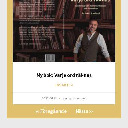
Ny bok: Varje ord räknas
LÄS MER »
2026-06-11
Inga kommentarer
« Föregående
Nästa »