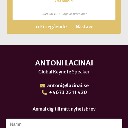
LÄS MER »
2026-06-11
Inga kommentarer
« Föregående
Nästa »
ANTONI LACINAI
Global Keynote Speaker
antoni@lacinai.se
+4673 25 11 420
Anmäl dig till mitt nyhetsbrev