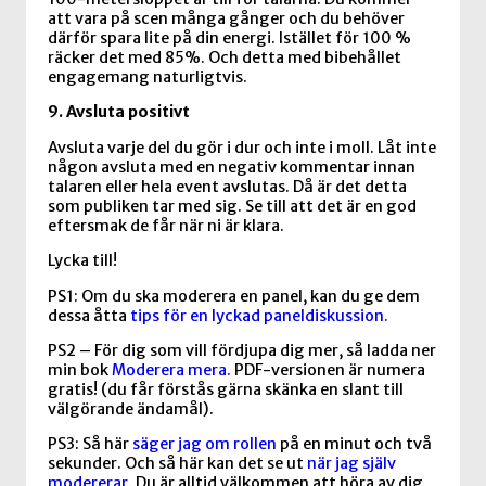
att vara på scen många gånger och du behöver
därför spara lite på din energi. Istället för 100 %
räcker det med 85%. Och detta med bibehållet
engagemang naturligtvis.
9. Avsluta positivt
Avsluta varje del du gör i dur och inte i moll. Låt inte
någon avsluta med en negativ kommentar innan
talaren eller hela event avslutas. Då är det detta
som publiken tar med sig. Se till att det är en god
eftersmak de får när ni är klara.
Lycka till!
PS1: Om du ska moderera en panel, kan du ge dem
dessa åtta
tips för en lyckad paneldiskussion.
PS2 – För dig som vill fördjupa dig mer, så ladda ner
min bok
Moderera mera.
PDF-versionen är numera
gratis! (du får förstås gärna skänka en slant till
välgörande ändamål).
PS3: Så här
säger jag om rollen
på en minut och två
sekunder. Och så här kan det se ut
när jag själv
modererar
. Du är alltid välkommen att höra av dig