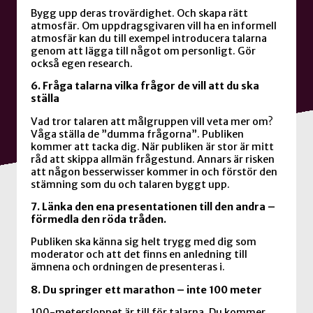
Bygg upp deras trovärdighet. Och skapa rätt
atmosfär. Om uppdragsgivaren vill ha en informell
atmosfär kan du till exempel introducera talarna
genom att lägga till något om personligt. Gör
också egen research.
6. Fråga talarna vilka frågor de vill att du ska
ställa
Vad tror talaren att målgruppen vill veta mer om?
Våga ställa de ”dumma frågorna”. Publiken
kommer att tacka dig. När publiken är stor är mitt
råd att skippa allmän frågestund. Annars är risken
att någon besserwisser kommer in och förstör den
stämning som du och talaren byggt upp.
7. Länka den ena presentationen till den andra –
förmedla den röda tråden.
Publiken ska känna sig helt trygg med dig som
moderator och att det finns en anledning till
ämnena och ordningen de presenteras i.
8. Du springer ett marathon – inte 100 meter
100-metersloppet är till för talarna. Du kommer