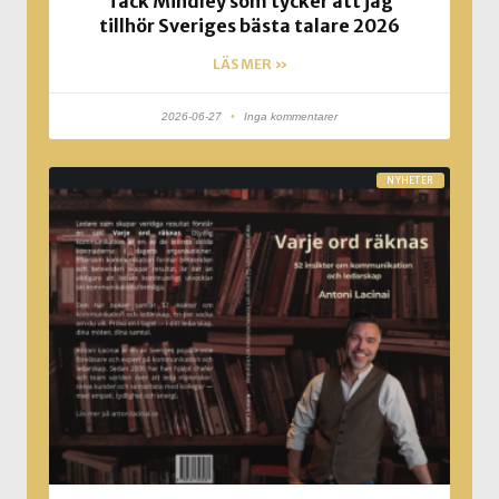
Tack Mindley som tycker att jag
tillhör Sveriges bästa talare 2026
LÄS MER »
2026-06-27
Inga kommentarer
NYHETER