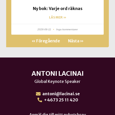
Ny bok: Varje ord räknas
LÄS MER »
2026-06-11
Inga kommentarer
« Föregående
Nästa »
ANTONI LACINAI
Global Keynote Speaker
antoni@lacinai.se
+4673 25 11 420
Anmäl dig till mitt nyhetsbrev