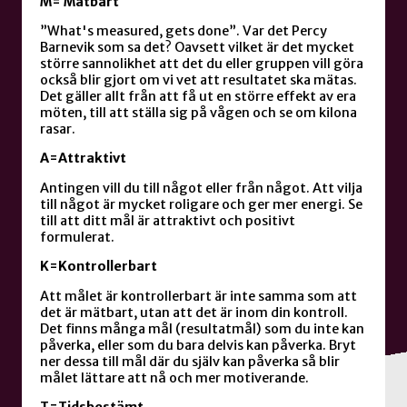
M= Mätbart
”What's measured, gets done”. Var det Percy
Barnevik som sa det? Oavsett vilket är det mycket
större sannolikhet att det du eller gruppen vill göra
också blir gjort om vi vet att resultatet ska mätas.
Det gäller allt från att få ut en större effekt av era
möten, till att ställa sig på vågen och se om kilona
rasar.
A=Attraktivt
Antingen vill du till något eller från något. Att vilja
till något är mycket roligare och ger mer energi. Se
till att ditt mål är attraktivt och positivt
formulerat.
K=Kontrollerbart
Att målet är kontrollerbart är inte samma som att
det är mätbart, utan att det är inom din kontroll.
Det finns många mål (resultatmål) som du inte kan
påverka, eller som du bara delvis kan påverka. Bryt
ner dessa till mål där du själv kan påverka så blir
målet lättare att nå och mer motiverande.
T=Tidsbestämt