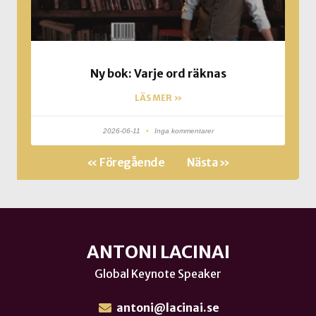
Ny bok: Varje ord räknas
LÄS MER »
2026-06-11
Inga kommentarer
« Föregående
Nästa »
ANTONI LACINAI
Global Keynote Speaker
antoni@lacinai.se