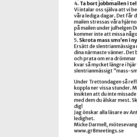
4.
Ta bort jobbmailen i te
Vi intalar oss själva att vi
våra lediga dagar. Det får 
mailen stressas våra hjärnor
på mailen under julhelgen D
kommer inte att missa något
5.
Skrota mass sms’en i ny
Ersätt de slentrianmässiga
dina närmaste vänner. Det 
och prata om era drömmar 
kvar så mycket längre i hjä
slentrianmässigt ”mass-sm
Under Trettondagen så refle
koppla ner vissa stunder. 
insikten att du inte missade
med dem du älskar mest. Sk
dig!
Jag önskar alla läsare av A
ledighet.
Micke Darmell, mötesevang
www.gr8meetings.se