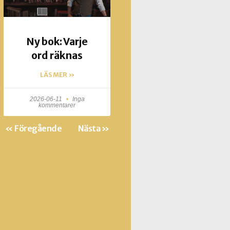
Ny bok: Varje
ord räknas
LÄS MER »
2026-06-11
Inga
kommentarer
« Föregående
Nästa »