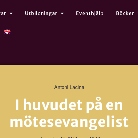
gar
Utbildningar
Eventhjälp
Böcker
Antoni Lacinai
I huvudet på en
mötesevangelist