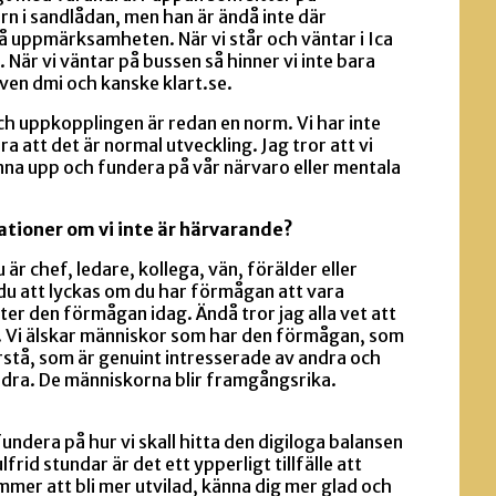
n i sandlådan, men han är ändå inte där
 uppmärksamheten. När vi står och väntar i Ica
. När vi väntar på bussen så hinner vi inte bara
ven dmi och kanske klart.se.
h uppkopplingen är redan en norm. Vi har inte
ra att det är normal utveckling. Jag tror att vi
tanna upp och fundera på vår närvaro eller mentala
ationer om vi inte är härvarande?
 är chef, ledare, kollega, vän, förälder eller
u att lyckas om du har förmågan att vara
ter den förmågan idag. Ändå tror jag alla vet att
. Vi älskar människor som har den förmågan, som
örstå, som är genuint intresserade av andra och
ndra. De människorna blir framgångsrika.
 fundera på hur vi skall hitta den digiloga balansen
ulfrid stundar är det ett ypperligt tillfälle att
mmer att bli mer utvilad, känna dig mer glad och