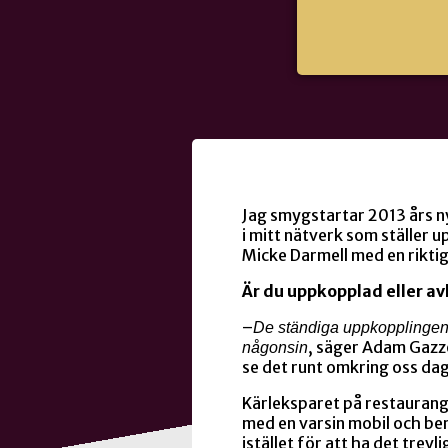
Jag smygstartar 2013 års n
i mitt nätverk som ställer u
Micke Darmell med en riktig
Är du uppkopplad eller avk
–
De ständiga uppkopplingen 
, säger Adam Gazze
någonsin
se det runt omkring oss dagl
Kärleksparet på restaurang
med en varsin mobil och berä
istället för att ha det trev