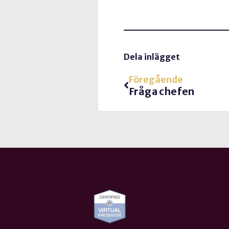
Dela inlägget
Föregående
Fråga chefen