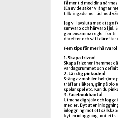
få mer tid med dina närmas
(En av de saker vi ångrar me
tillbringade mer tid med vå
Jag vill avsluta med att ge
samvaro och härvaro i jul. 
gemensamma regler för till
därefter och sätt därefter
Fem tips för mer härvaro!
1.
Skapa frizon!
Skapa frizoner i hemmet där
vardagsrummet och definit
2.
Lär dig pinkoden!
Stäng av mobilen helt(inte p
träffar släkten, går på bio
spelar spel etc. Kan du pin
3.
Facebookbanta!
Utmana dig själv och logga 
medier. Byt ut en inloggnin
inloggning mot ett sällskaps
byt en inloggning mot ett s