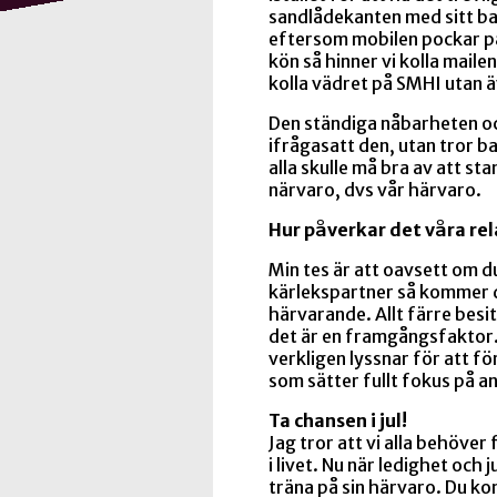
sandlådekanten med sitt bar
eftersom mobilen pockar på
kön så hinner vi kolla mailen
kolla vädret på SMHI utan ä
Den ständiga nåbarheten oc
ifrågasatt den, utan tror ba
alla skulle må bra av att s
närvaro, dvs vår härvaro.
Hur påverkar det våra rel
Min tes är att oavsett om du
kärlekspartner så kommer d
härvarande. Allt färre besit
det är en framgångsfaktor
verkligen lyssnar för att f
som sätter fullt fokus på a
Ta chansen i jul!
Jag tror att vi alla behöver
i livet. Nu när ledighet och j
träna på sin härvaro. Du ko