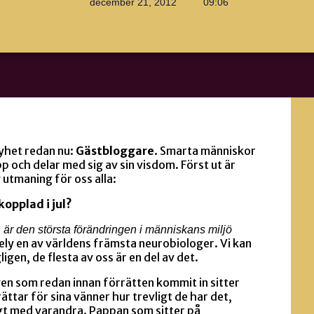
december 21, 2012
09:06
yhet redan nu:
Gästbloggare
. Smarta människor
pp och delar med sig av sin visdom. Först ut är
 utmaning för oss alla:
opplad i jul?
är den största förändringen i människans miljö
ly en av världens främsta neurobiologer. Vi kan
igen, de flesta av oss är en del av det.
en som redan innan förrätten kommit in sitter
ttar för sina vänner hur trevligt de har det,
ligt med varandra. Pappan som sitter på