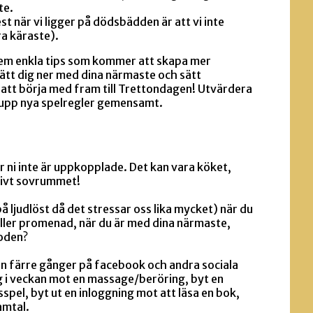
te.
st när vi ligger på dödsbädden är att vi inte
ra käraste).
 fem enkla tips som kommer att skapa mer
Sätt dig ner med dina närmaste och sätt
 att börja med fram till Trettondagen! Utvärdera
 upp nya spelregler gemensamt.
 ni inte är uppkopplade. Det kan vara köket,
ivt sovrummet!
å ljudlöst då det stressar oss lika mycket) när du
 eller promenad, när du är med dina närmaste,
koden?
in färre gånger på facebook och andra sociala
g i veckan mot en massage/beröring, byt en
spel, byt ut en inloggning mot att läsa en bok,
amtal.