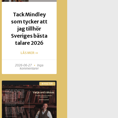
Tack Mindley
som tycker att
jag tillhör
Sveriges bästa
talare 2026
LÄS MER »
2026-06-27
Inga
kommentarer
NYHETER