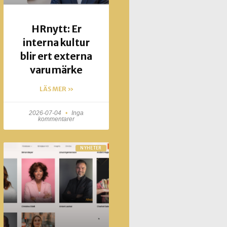
HRnytt: Er
interna kultur
blir ert externa
varumärke
LÄS MER »
2026-07-04
Inga
kommentarer
NYHETER