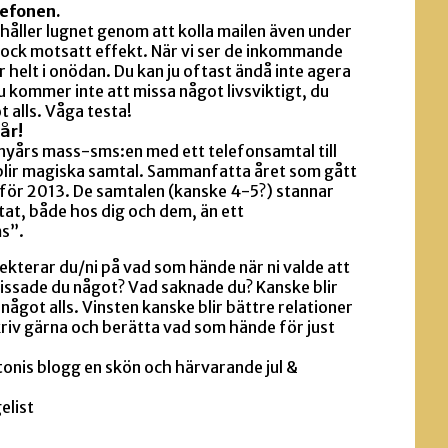
lefonen.
 behåller lugnet genom att kolla mailen även under
dock motsatt effekt. När vi ser de inkommande
 helt i onödan. Du kan ju oftast ändå inte agera
u kommer inte att missa något livsviktigt, du
 alls. Våga testa!
år!
 nyårs mass-sms:en med ett telefonsamtal till
blir magiska samtal. Sammanfatta året som gått
för 2013. De samtalen (kanske 4-5?) stannar
rtat, både hos dig och dem, än ett
s”.
kterar du/ni på vad som hände när ni valde att
Missade du något? Vad saknade du? Kanske blir
 något alls. Vinsten kanske blir bättre relationer
riv gärna och berätta vad som hände för just
ntonis blogg en skön och härvarande jul &
elist