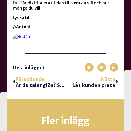
Du får distribuera ut den till vem du vill och hur
många du vill.
Lycka till!
//Antoni
Dela inlägget
Föregående
Nästa
Är du talanglös? Så bra!
Låt kunden prata
Fler inlägg