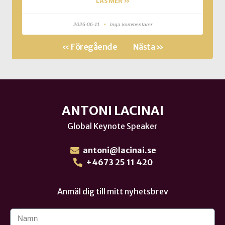
LÄS MER »
2026-06-11
Inga kommentarer
« Föregående
Nästa »
ANTONI LACINAI
Global Keynote Speaker
antoni@lacinai.se
+4673 25 11 420
Anmäl dig till mitt nyhetsbrev