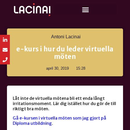
Antoni Lacinai
e-kurs i hur du leder virtuella
möten
april 30, 2019
15:28
Låt inte de virtuella mötena bli ett enda långt
irritationsmoment. Lär dig istället hur du gör de till
riktigt bra möten.
Gå e-kursen i virtuella möten som jag gjort på
Diploma utbildning
.