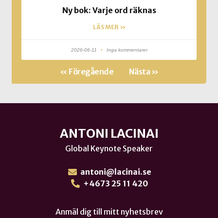
Ny bok: Varje ord räknas
LÄS MER »
2026-06-11
Inga kommentarer
« Föregående
Nästa »
ANTONI LACINAI
Global Keynote Speaker
antoni@lacinai.se
+4673 25 11 420
Anmäl dig till mitt nyhetsbrev