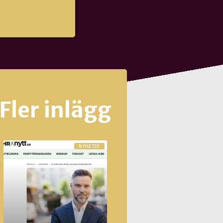
Fler inlägg
NYHETER