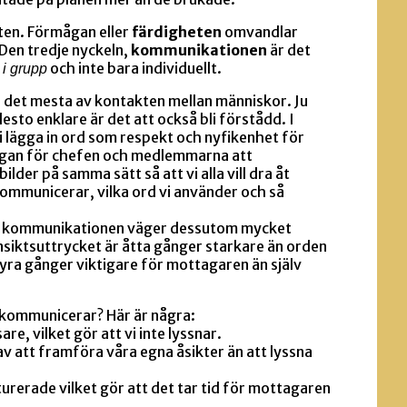
tten. Förmågan eller
färdigheten
omvandlar
. Den tredje nyckeln,
kommunikationen
är det
och inte bara individuellt.
t i grupp
det mesta av kontakten mellan människor. Ju
esto enklare är det att också bli förstådd. I
 lägga in ord som respekt och nyfikenhet för
gan för chefen och medlemmarna att
der på samma sätt så att vi alla vill dra åt
kommunicerar, vilka ord vi använder och så
la kommunikationen väger dessutom mycket
nsiktsuttrycket är åtta gånger starkare än orden
 fyra gånger viktigare för mottagaren än själv
 vi kommunicerar? Här är några:
re, vilket gör att vi inte lyssnar.
v att framföra våra egna åsikter än att lyssna
rerade vilket gör att det tar tid för mottagaren