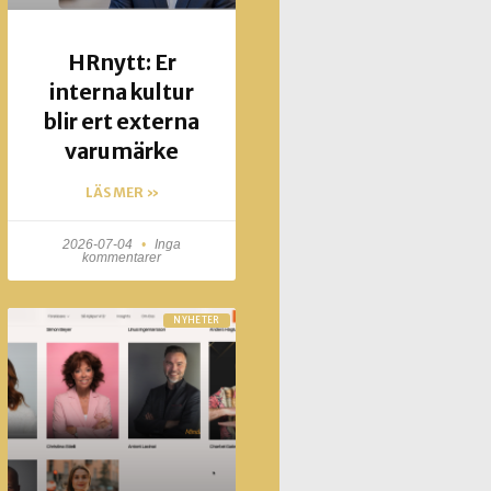
HRnytt: Er
interna kultur
blir ert externa
varumärke
LÄS MER »
2026-07-04
Inga
kommentarer
NYHETER