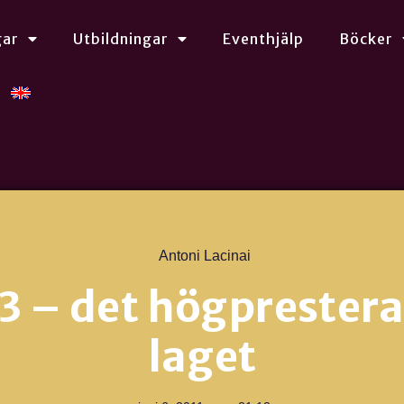
gar
Utbildningar
Eventhjälp
Böcker
Antoni Lacinai
 3 – det högprester
laget