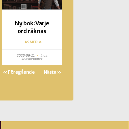
Ny bok: Varje
ord räknas
LÄS MER »
2026-06-11
Inga
kommentarer
« Föregående
Nästa »