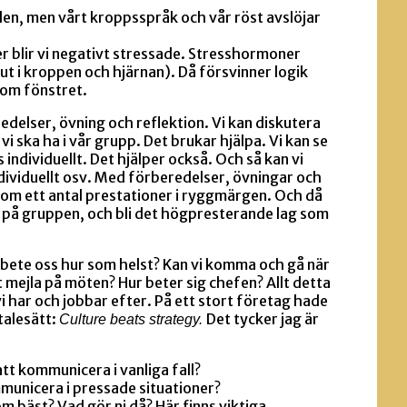
n, men vårt kroppsspråk och vår röst avslöjar
 blir vi negativt stressade. Stresshormoner
 ut i kroppen och hjärnan). Då försvinner logik
om fönstret.
edelser, övning och reflektion. Vi kan diskutera
vi ska ha i vår grupp. Det brukar hjälpa. Vi kan se
s individuellt. Det hjälper också. Och så kan vi
ndividuellt osv. Med förberedelser, övningar och
gom ett antal prestationer i ryggmärgen. Och då
t på gruppen, och bli det högpresterande lag som
 bete oss hur som helst? Kan vi komma och gå när
 att mejla på möten? Hur beter sig chefen? Allt detta
vi har och jobbar efter. På ett stort företag hade
talesätt:
Det tycker jag är
Culture beats strategy.
t kommunicera i vanliga fall?
municera i pressade situationer?
bäst? Vad gör ni då? Här finns viktiga