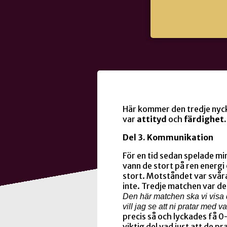
Här kommer den tredje nyck
var
attityd
och
färdighet
Del 3. Kommunikation
För en tid sedan spelade mi
vann de stort på ren energi
stort. Motståndet var svår
inte. Tredje matchen var de
Den här matchen ska vi visa d
vill jag se att ni pratar med 
precis så och lyckades få 0-
viktig del vad just att de 