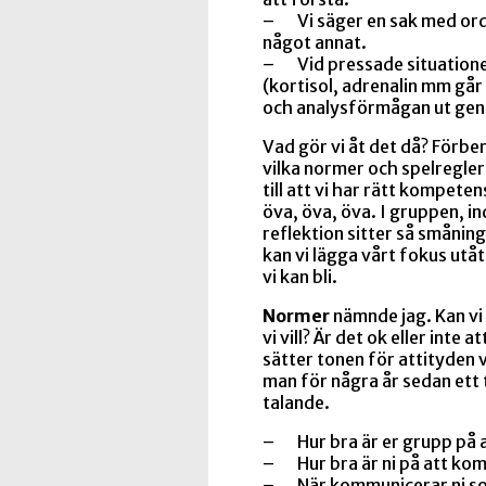
– Vi säger en sak med orde
något annat.
– Vid pressade situationer
(kortisol, adrenalin mm går
och analysförmågan ut gen
Vad gör vi åt det då? Förber
vilka normer och spelregler 
till att vi har rätt kompeten
öva, öva, öva. I gruppen, i
reflektion sitter så smånin
kan vi lägga vårt fokus utå
vi kan bli.
Normer
nämnde jag. Kan vi
vi vill? Är det ok eller inte
sätter tonen för attityden 
man för några år sedan ett 
talande.
– Hur bra är er grupp på at
– Hur bra är ni på att kom
– När kommunicerar ni som 