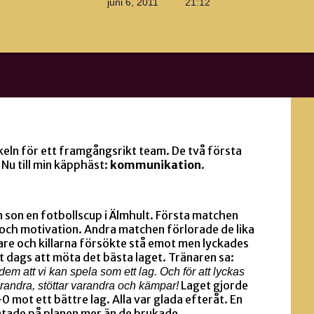
juni 6, 2011
21:12
eln för ett framgångsrikt team. De två första
.
Nu till min käpphäst:
kommunikation
.
n son en fotbollscup i Älmhult. Första matchen
 och motivation. Andra matchen förlorade de lika
are och killarna försökte stå emot men lyckades
t dags att möta det bästa laget. Tränaren sa:
em att vi kan spela som ett lag. Och för att lyckas
Laget gjorde
varandra, stöttar varandra och kämpar!
0 mot ett bättre lag. Alla var glada efteråt. En
pratade på planen mer än de brukade.