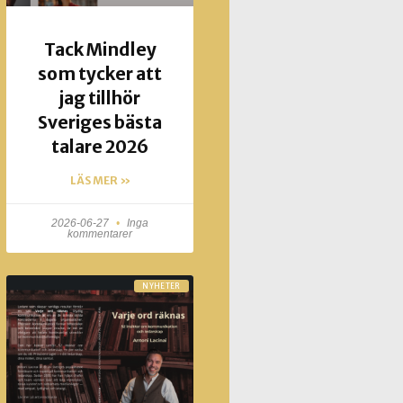
Tack Mindley
som tycker att
jag tillhör
Sveriges bästa
talare 2026
LÄS MER »
2026-06-27
Inga
kommentarer
NYHETER