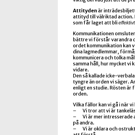
Attityden
är inträdesbilje
attityd till välriktad action
som får laget att bli
effektiv
Kommunikationen omsluter 
bättre vi förstår varandra d
ordet kommunikation kan vi
dina lagmedlemmar, förmå
kommunicera och tolka målbil
samma håll, hur mycket vi 
vidare.
Den så kallade icke-verba
tyngre än orden vi säger. A
enligt en studie. Rösten är
orden.
Vilka fällor kan vi gå i när
– Vi tror att vi är tankeläsa
– Vi är mer intresserade a
på andra.
– Vi är oklara och ostruktu
att förstå.