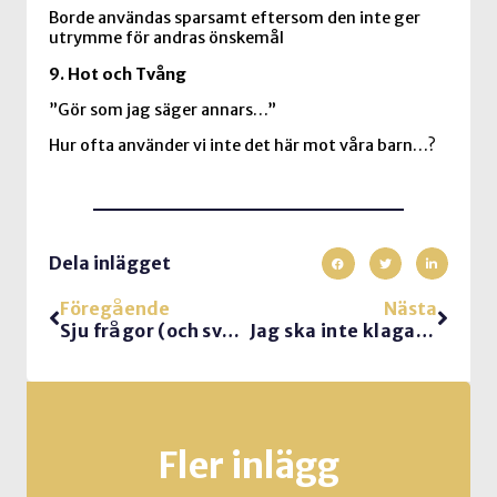
Borde användas sparsamt eftersom den inte ger
utrymme för andras önskemål
9. Hot och Tvång
”Gör som jag säger annars…”
Hur ofta använder vi inte det här mot våra barn…?
Dela inlägget
Föregående
Nästa
Sju frågor (och svar) om frågor från en publik
Jag ska inte klaga. Det är ändå ingen som lyssnar…
Fler inlägg