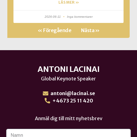
LÄS MER »
2026-06-11
Inga kommentarer
« Föregående
Nästa »
ANTONI LACINAI
Global Keynote Speaker
antoni@lacinai.se
+4673 25 11 420
Anmäl dig till mitt nyhetsbrev