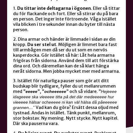
1.
Du tittar inte deltagarna i ögonen
. Eller så tittar
du för flackande och fort. Eller så stirrar du på bara
en person. Det inger inte förtroende. Våga istället
vila blicken i tre sekunder innan du byter till nästa
person.
2. Dina armar och händer är limmade i sidan av din
kropp.
Du ser stel ut
. Möjligen är limmet bara fast
till armbågen men då ser du ut som en nervös
kasperdocka. Gör istället så här: Låt hela armarna
frigöras från sidorna. Använd dem till att förstärka
dina ord. Och däremellan kan de så klart hänga
neråt sidorna. Men jobba mycket mer med armarna.
3. Istället för naturliga pauser som gör att ditt
budskap blir tydligare, fyller du ut mellanrummen
med ”
”, ”
” och så vidare. ”
eeeee
ocheeeeee
Hejeeee
idageeee ska vieeeee titta på det där medeeeeee hur
vieeeee hälsar ocheeeee ni kan väl hälsa då påeeeeee
Vad kan du göra? Ersätt dessa oljud med
grannen…”
tystnad. Andas in istället. Tänk punkt, mellanrum,
stor bokstav. Ny mening. Nytt stycke. Nytt kapitel.
Där ska pauserna vara.