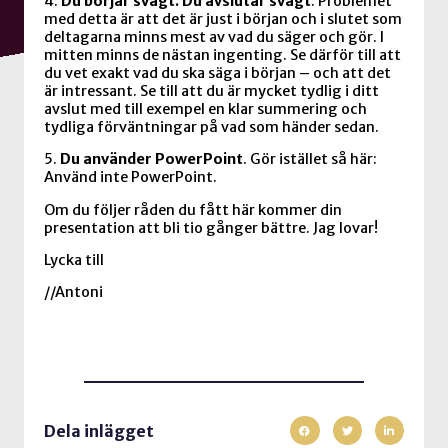
4.
Du börjar svagt. Du avslutar svagt
. Problemet
med detta är att det är just i början och i slutet som
deltagarna minns mest av vad du säger och gör. I
mitten minns de nästan ingenting. Se därför till att
du vet exakt vad du ska säga i början – och att det
är intressant. Se till att du är mycket tydlig i ditt
avslut med till exempel en klar summering och
tydliga förväntningar på vad som händer sedan.
5.
Du använder PowerPoint
. Gör istället så här:
Använd inte PowerPoint.
Om du följer råden du fått här kommer din
presentation att bli tio gånger bättre. Jag lovar!
Lycka till
//Antoni
Dela inlägget