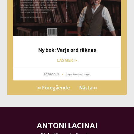
Ny bok: Varje ord räknas
LÄS MER »
2026-06-11
Inga kommentarer
« Föregående
Nästa »
ANTONI LACINAI