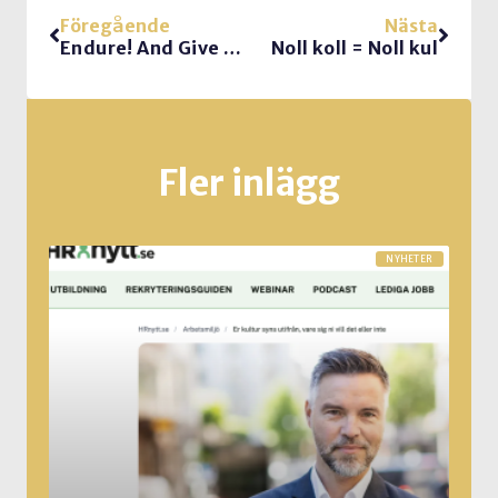
Föregående
Nästa
Endure! And Give Up, Quickly!
Noll koll = Noll kul
Fler inlägg
NYHETER