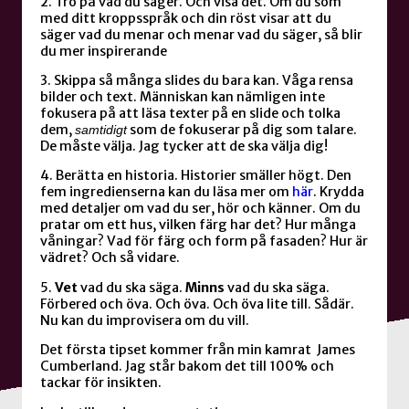
2. Tro på vad du säger. Och visa det. Om du som
med ditt kroppsspråk och din röst visar att du
säger vad du menar och menar vad du säger, så blir
du mer inspirerande
3. Skippa så många slides du bara kan. Våga rensa
bilder och text. Människan kan nämligen inte
fokusera på att läsa texter på en slide och tolka
dem,
som de fokuserar på dig som talare.
samtidigt
De måste välja. Jag tycker att de ska välja dig!
4. Berätta en historia. Historier smäller högt. Den
fem ingredienserna kan du läsa mer om
här
. Krydda
med detaljer om vad du ser, hör och känner. Om du
pratar om ett hus, vilken färg har det? Hur många
våningar? Vad för färg och form på fasaden? Hur är
vädret? Och så vidare.
5.
Vet
vad du ska säga.
Minns
vad du ska säga.
Förbered och öva. Och öva. Och öva lite till. Sådär.
Nu kan du improvisera om du vill.
Det första tipset kommer från min kamrat James
Cumberland. Jag står bakom det till 100% och
tackar för insikten.