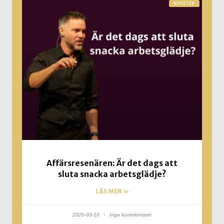
NYHETER
Affärsresenären: Är det dags att
sluta snacka arbetsglädje?
LÄS MER »
2026-03-10
Inga kommentarer