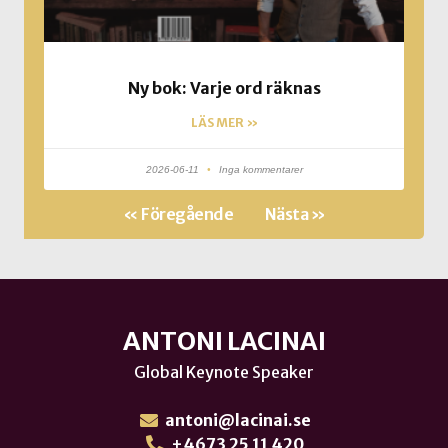
Ny bok: Varje ord räknas
LÄS MER »
2026-06-11
Inga kommentarer
« Föregående
Nästa »
ANTONI LACINAI
Global Keynote Speaker
antoni@lacinai.se
+4673 25 11 420