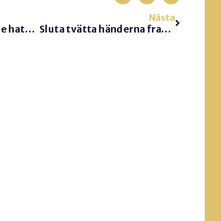
Nästa
3 reasons why people hate goals
Sluta tvätta händerna framför publiken!