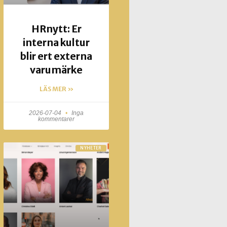
HRnytt: Er
interna kultur
blir ert externa
varumärke
LÄS MER »
2026-07-04
Inga
kommentarer
NYHETER