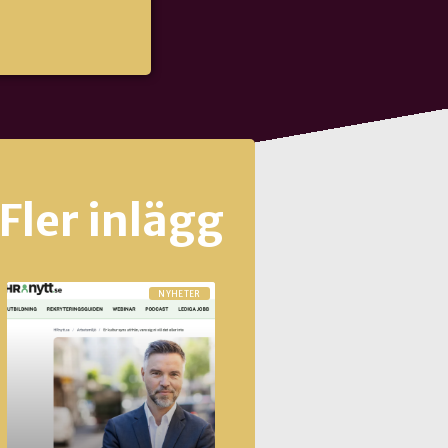
Fler inlägg
NYHETER