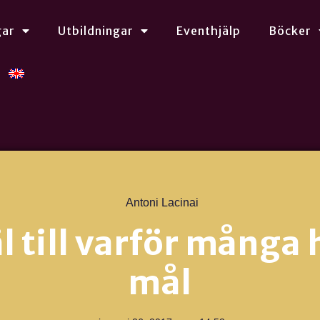
gar
Utbildningar
Eventhjälp
Böcker
Antoni Lacinai
äl till varför många 
mål