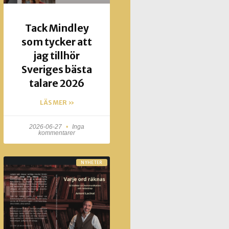
Tack Mindley
som tycker att
jag tillhör
Sveriges bästa
talare 2026
LÄS MER »
2026-06-27
Inga
kommentarer
NYHETER