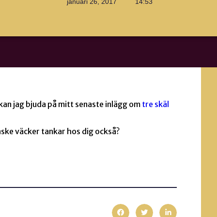
januari 26, 2017
14:53
 kan jag bjuda på mitt senaste inlägg om
tre skäl
ske väcker tankar hos dig också?