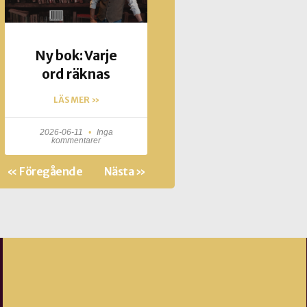
Ny bok: Varje
ord räknas
LÄS MER »
2026-06-11
Inga
kommentarer
« Föregående
Nästa »