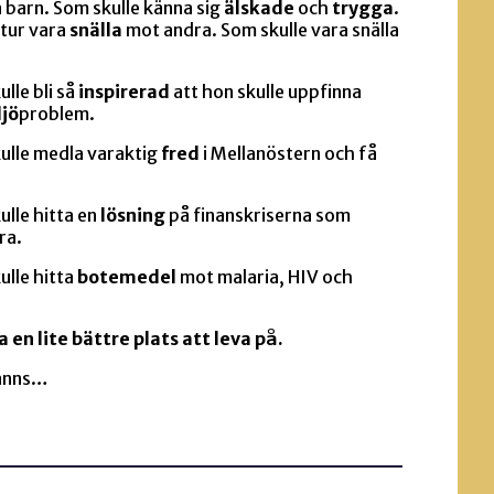
 barn. Som skulle känna sig
älskade
och
trygga
.
 tur vara
snälla
mot andra. Som skulle vara snälla
lle bli så
inspirerad
att hon skulle uppfinna
ljö
problem.
ulle medla varaktig
fred
i Mellanöstern och få
lle hitta en
lösning
på finanskriserna som
ra.
ulle hitta
botemedel
mot malaria, HIV och
a en lite bättre plats att leva på.
fanns…