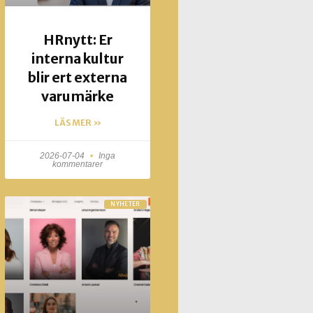
HRnytt: Er
interna kultur
blir ert externa
varumärke
LÄS MER »
2026-07-04
Inga
kommentarer
NYHETER