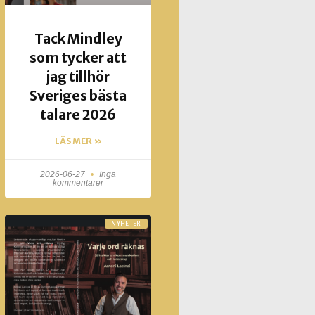
Tack Mindley
som tycker att
jag tillhör
Sveriges bästa
talare 2026
LÄS MER »
2026-06-27
Inga
kommentarer
NYHETER