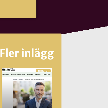
Fler inlägg
NYHETER