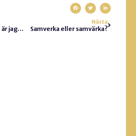
Nästa
Jag presterar. Alltså är jag bra. Eller?
Samverka eller samvärka?