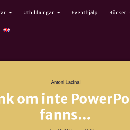
gar
Utbildningar
Eventhjälp
Böcker
Antoni Lacinai
nk om inte PowerPo
fanns…