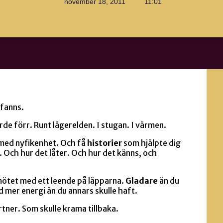
november 18, 2011
11:01
 fanns.
rde förr. Runt lägerelden. I stugan. I värmen.
 med nyfikenhet. Och få
historier
som hjälpte dig
t. Och hur det låter. Och hur det känns, och
mötet med ett leende på läpparna.
Gladare
än du
d mer energi än du annars skulle haft.
rtner. Som skulle krama tillbaka.