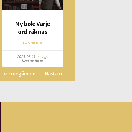
Ny bok: Varje
ord räknas
LÄS MER »
2026-06-11
Inga
kommentarer
« Föregående
Nästa »