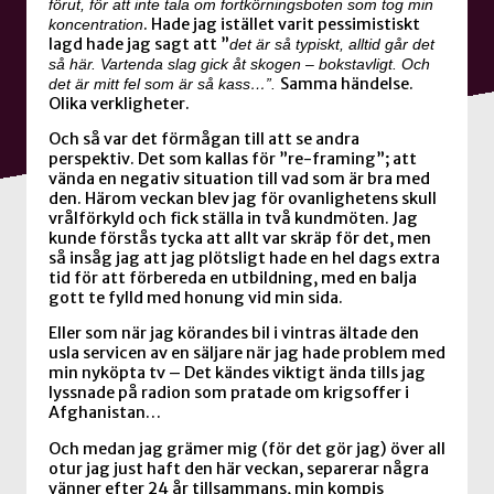
förut, för att inte tala om fortkörningsboten som tog min
. Hade jag istället varit pessimistiskt
koncentration
lagd hade jag sagt att ”
det är så typiskt, alltid går det
så här. Vartenda slag gick åt skogen – bokstavligt. Och
Samma händelse.
det är mitt fel som är så kass…”.
Olika verkligheter.
Och så var det förmågan till att se andra
perspektiv. Det som kallas för ”re-framing”; att
vända en negativ situation till vad som är bra med
den. Härom veckan blev jag för ovanlighetens skull
vrålförkyld och fick ställa in två kundmöten. Jag
kunde förstås tycka att allt var skräp för det, men
så insåg jag att jag plötsligt hade en hel dags extra
tid för att förbereda en utbildning, med en balja
gott te fylld med honung vid min sida.
Eller som när jag körandes bil i vintras ältade den
usla servicen av en säljare när jag hade problem med
min nyköpta tv – Det kändes viktigt ända tills jag
lyssnade på radion som pratade om krigsoffer i
Afghanistan…
Och medan jag grämer mig (för det gör jag) över all
otur jag just haft den här veckan, separerar några
vänner efter 24 år tillsammans, min kompis