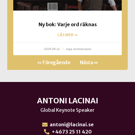
Ny bok: Varje ord räknas
LÄS MER »
2026-06-11
Inga kommentarer
« Föregående
Nästa »
ANTONI LACINAI
Global Keynote Speaker
antoni@lacinai.se
+4673 25 11 420