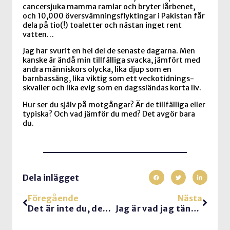
cancersjuka mamma ramlar och bryter lårbenet,
och 10,000 översvämningsflyktingar i Pakistan får
dela på tio(!) toaletter och nästan inget rent
vatten…
Jag har svurit en hel del de senaste dagarna. Men
kanske är ändå min tillfälliga svacka, jämfört med
andra människors olycka, lika djup som en
barnbassäng, lika viktig som ett veckotidnings-
skvaller och lika evig som en dagssländas korta liv.
Hur ser du själv på motgångar? Är de tillfälliga eller
typiska? Och vad jämför du med? Det avgör bara
du.
Dela inlägget
Föregående
Nästa
Det är inte du, det är jag…
Jag är vad jag tänker