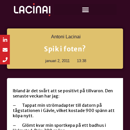
Antoni Lacinai
Spik i foten?
januari 2, 2011
13:38
Ibland är det svårt att se positivt på tillvaron. Den
senaste veckan har jag:
– Tappat min strömadapter till datorn på
tågstationen i Gävle, vilket kostade 900 spänn att
köpa nytt.
– Glömt kvar min sportkepa på ett badhus i