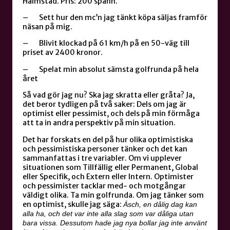
Halmstad. Pris: 200 spänn.
– Sett hur den mc’n jag tänkt köpa säljas framför
näsan på mig.
– Blivit klockad på 61 km/h på en 50-väg till
priset av 2400 kronor.
– Spelat min absolut sämsta golfrunda på hela
året
Så vad gör jag nu? Ska jag skratta eller gråta? Ja,
det beror tydligen på två saker: Dels om jag är
optimist eller pessimist, och dels på min förmåga
att ta in andra perspektiv på min situation.
Det har forskats en del på hur olika optimistiska
och pessimistiska personer tänker och det kan
sammanfattas i tre variabler. Om vi upplever
situationen som Tillfällig eller Permanent, Global
eller Specifik, och Extern eller Intern. Optimister
och pessimister tacklar med- och motgångar
väldigt olika. Ta min golfrunda. Om jag tänker som
en optimist, skulle jag säga:
Äsch, en dålig dag kan
alla ha, och det var inte alla slag som var dåliga utan
bara vissa. Dessutom hade jag nya bollar jag inte använt