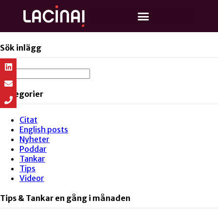
Sök inlägg
Kategorier
Citat
English posts
Nyheter
Poddar
Tankar
Tips
Videor
Tips & Tankar en gång i månaden