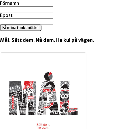
Förnamn
Epost
Få mina tankenötter
Mål. Sätt dem. Nå dem. Ha kul på vägen.