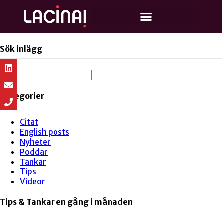
Sök inlägg
Kategorier
Citat
English posts
Nyheter
Poddar
Tankar
Tips
Videor
Tips & Tankar en gång i månaden