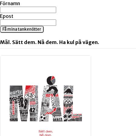
Förnamn
Epost
Få mina tankenötter
Mål. Sätt dem. Nå dem. Ha kul på vägen.