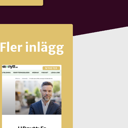
Fler inlägg
NYHETER