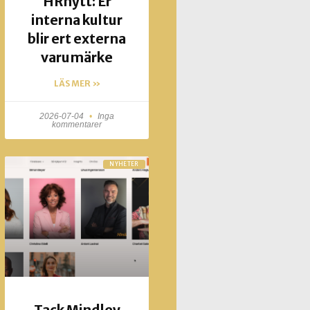
HRnytt: Er
interna kultur
blir ert externa
varumärke
LÄS MER »
2026-07-04
Inga
kommentarer
NYHETER