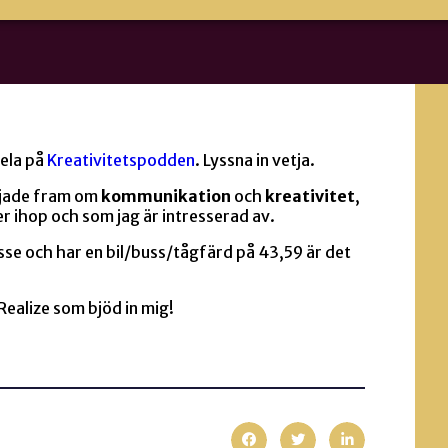
pela på
Kreativitetspodden
. Lyssna in vetja.
ljade fram om
kommunikation
och
kreativitet
,
er ihop och som jag är intresserad av.
esse och har en bil/buss/tågfärd på 43,59 är det
ealize som bjöd in mig!