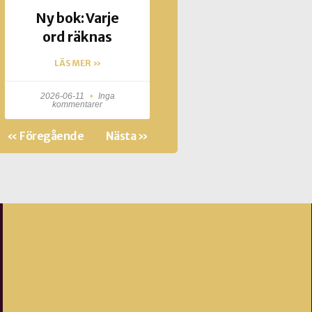
Ny bok: Varje
ord räknas
LÄS MER »
2026-06-11
Inga
kommentarer
« Föregående
Nästa »