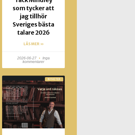
Tack Mindley
som tycker att
jag tillhör
Sveriges bästa
talare 2026
LÄS MER »
2026-06-27
Inga
kommentarer
NYHETER