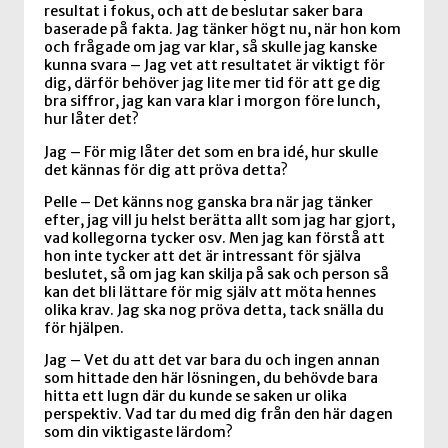
resultat i fokus, och att de beslutar saker bara
baserade på fakta. Jag tänker högt nu, när hon kom
och frågade om jag var klar, så skulle jag kanske
kunna svara – Jag vet att resultatet är viktigt för
dig, därför behöver jag lite mer tid för att ge dig
bra siffror, jag kan vara klar i morgon före lunch,
hur låter det?
Jag – För mig låter det som en bra idé, hur skulle
det kännas för dig att pröva detta?
Pelle – Det känns nog ganska bra när jag tänker
efter, jag vill ju helst berätta allt som jag har gjort,
vad kollegorna tycker osv. Men jag kan förstå att
hon inte tycker att det är intressant för själva
beslutet, så om jag kan skilja på sak och person så
kan det bli lättare för mig själv att möta hennes
olika krav. Jag ska nog pröva detta, tack snälla du
för hjälpen.
Jag – Vet du att det var bara du och ingen annan
som hittade den här lösningen, du behövde bara
hitta ett lugn där du kunde se saken ur olika
perspektiv. Vad tar du med dig från den här dagen
som din viktigaste lärdom?