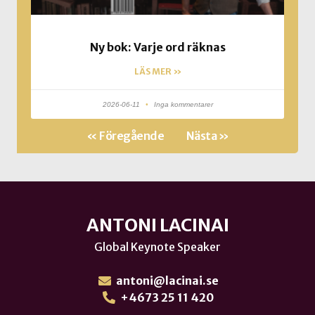
Ny bok: Varje ord räknas
LÄS MER »
2026-06-11
Inga kommentarer
« Föregående
Nästa »
ANTONI LACINAI
Global Keynote Speaker
antoni@lacinai.se
+4673 25 11 420