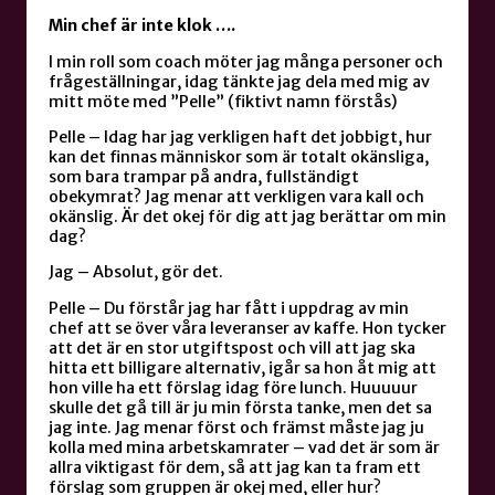
Min chef är inte klok ….
I min roll som coach möter jag många personer och
frågeställningar, idag tänkte jag dela med mig av
mitt möte med ”Pelle” (fiktivt namn förstås)
Pelle – Idag har jag verkligen haft det jobbigt, hur
kan det finnas människor som är totalt okänsliga,
som bara trampar på andra, fullständigt
obekymrat? Jag menar att verkligen vara kall och
okänslig. Är det okej för dig att jag berättar om min
dag?
Jag – Absolut, gör det.
Pelle – Du förstår jag har fått i uppdrag av min
chef att se över våra leveranser av kaffe. Hon tycker
att det är en stor utgiftspost och vill att jag ska
hitta ett billigare alternativ, igår sa hon åt mig att
hon ville ha ett förslag idag före lunch. Huuuuur
skulle det gå till är ju min första tanke, men det sa
jag inte. Jag menar först och främst måste jag ju
kolla med mina arbetskamrater – vad det är som är
allra viktigast för dem, så att jag kan ta fram ett
förslag som gruppen är okej med, eller hur?