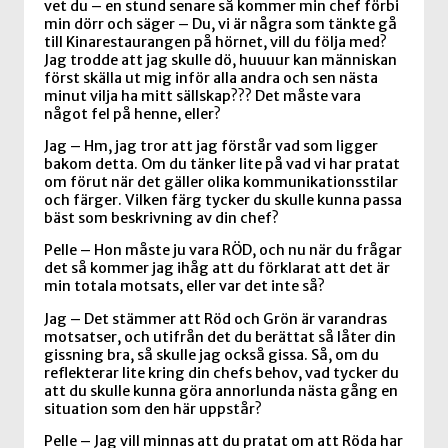
vet du – en stund senare så kommer min chef förbi
min dörr och säger – Du, vi är några som tänkte gå
till Kinarestaurangen på hörnet, vill du följa med?
Jag trodde att jag skulle dö, huuuur kan människan
först skälla ut mig inför alla andra och sen nästa
minut vilja ha mitt sällskap??? Det måste vara
något fel på henne, eller?
Jag – Hm, jag tror att jag förstår vad som ligger
bakom detta. Om du tänker lite på vad vi har pratat
om förut när det gäller olika kommunikationsstilar
och färger. Vilken färg tycker du skulle kunna passa
bäst som beskrivning av din chef?
Pelle – Hon måste ju vara RÖD, och nu när du frågar
det så kommer jag ihåg att du förklarat att det är
min totala motsats, eller var det inte så?
Jag – Det stämmer att Röd och Grön är varandras
motsatser, och utifrån det du berättat så låter din
gissning bra, så skulle jag också gissa. Så, om du
reflekterar lite kring din chefs behov, vad tycker du
att du skulle kunna göra annorlunda nästa gång en
situation som den här uppstår?
Pelle – Jag vill minnas att du pratat om att Röda har