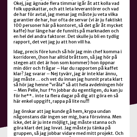
Okej, jag ägnade flera timmar igår åt att kolla vad
folk uppskattar, och att leta leverantörer och vad
de har för avtal, jag menar jag måste ju veta vilka
garantier de har, hur ofta de servar (vi är ju faktiskt
100 personer här på kontoret, så det går åt mycket
kaffe) hur länge har de funnits på marknaden och
en hel del andra faktorer. Det skulle ju bli en tydlig
rapport, det vet jag ju att hon vill ha.
Idag, precis före lunch så hör jag min chef komma i
korridoren, (hon har alltid bråttom, så jag hör på
stegen att det är hon som kommer) hon öppnar
min dörr och frågar – Har du rapporten på kaffet
klar? Jag svarar – Nej tyvärr, jag är inte klar ännu,
jag måste … och vet du innan jag hunnit prata klart
så hör jag henne ”vråla” så att hela avdelningen hör
– Men Pelle, hur f*n jobbar du egentligen, du kan ju
för he**.. inte ta flera dagar på dig att göra en så
här enkel uppgift, rappa på lite nu!!!
Jag önskar att jag kunde gå hem, krypa undan
någonstans där ingen ser mig, bara försvinna. Men
icke, det är ju inte möjligt, jag måste stanna och
göra klart det jag lovat. Jag måste ju tänka på
gruppen, så jag jobbar vidare med mitt projekt. Och