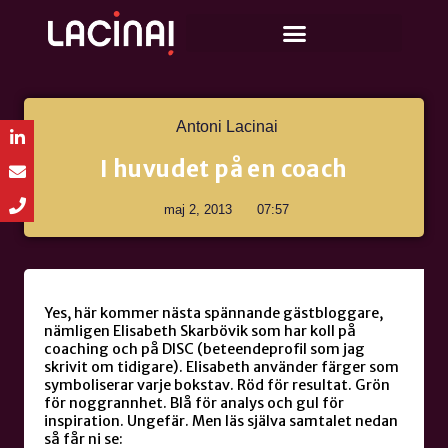
Antoni Lacinai
I huvudet på en coach
maj 2, 2013
07:57
Yes, här kommer nästa spännande gästbloggare,
nämligen Elisabeth Skarbövik som har koll på
coaching och på DISC (beteendeprofil som jag
skrivit om tidigare). Elisabeth använder färger som
symboliserar varje bokstav. Röd för resultat. Grön
för noggrannhet. Blå för analys och gul för
inspiration. Ungefär. Men läs själva samtalet nedan
så får ni se: