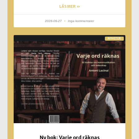
LÄS MER »
2026-06-27
Inga kommentarer
NYHETER
Ny bok: Varje ord räknas