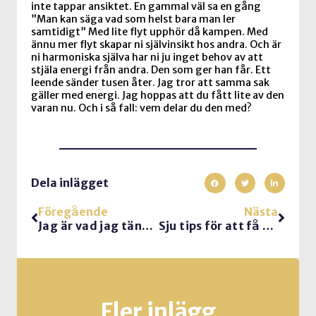
inte tappar ansiktet. En gammal väl sa en gång
”Man kan säga vad som helst bara man ler
samtidigt” Med lite flyt upphör då kampen. Med
ännu mer flyt skapar ni självinsikt hos andra. Och är
ni harmoniska själva har ni ju inget behov av att
stjäla energi från andra. Den som ger han får. Ett
leende sänder tusen åter. Jag tror att samma sak
gäller med energi. Jag hoppas att du fått lite av den
varan nu. Och i så fall: vem delar du den med?
Dela inlägget
Föregående
Nästa
Jag är vad jag tänker
Sju tips för att få din publik att minnas det du säger (komm-tips)
Fler inlägg