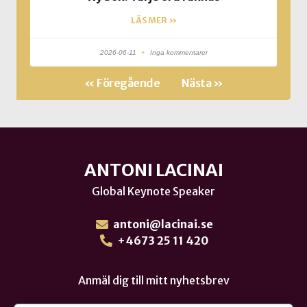
LÄS MER »
2026-06-11
Inga kommentarer
« Föregående
Nästa »
ANTONI LACINAI
Global Keynote Speaker
antoni@lacinai.se
+4673 25 11 420
Anmäl dig till mitt nyhetsbrev