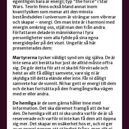
egentligen bara är energi; typ ”the force” i Star
Wars. Teorin finns också bland annat inom
kvantfysiken som menar att den minsta
beståndsdelen i universum är strängar som vibrerar
och skapar – energi. Om man inte är i harmoni med
energin omkring oss, stjäl man den från andra.
Författaren delade in människorna i fyra
personligheter som alla fyllde på sina egna
energidepåer på det viset. Ungefär så här
presenterades dem:
Martyrerna
tycker väldigt synd om sig själva. De är
inte sena att berätta hur just de alltid måste offra
sig. De gör detta för att ni ska bli förvirrade och
helst av allt få dåligt samvete, vare sig ni är
skyldiga till detta elände eller inte. Får ni dåligt
samvete har de vunnit. Ni har gett er energi till dem
och de kan fortsätta på den framgångsrika vägen
med er eller andra.
De hemliga
är de som gärna håller inne med
information. Det ska däremot framgå att de har
den. De hemliga vill att ni ska undra varför de är så
reserverade och varför ni inte kan få dem att öppna
sig mer. Det skapar en osäkerhet hos er, och ni ger