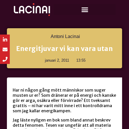
Antoni Lacinai
Energitjuvar vi kan vara utan
januari 2, 2011
13:55
Har ni någon gång mött människor som suger
musten ur er? Som dränerar er på energi och kanske
gör er arga, osäkra eller förvirrade? Ett tveksamt
grattis – ni har varit mitt inne i ett kontrolldrama
som jag kallar energikampen.
Jag läste nyligen en bok som bland annat beskrev
detta fenomen. Tesen var ungefär att all materia