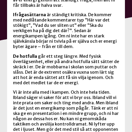
av er energi genom att ständigt fråga, men allt ni
får tillbaks är halva svar.
Ifrågasättarna
är ständigt kritiska. De kommer
med nedlåtande kommentarer typ ”Här var det
stökigt”, ”Vad du ser sliten ut” eller ”Ska du
verkligen ha på dig det där?”. Sedan är
energikampen igång. Om ni inte har en stark
självkänsla börjar ni tvivla på er själva och er energi
byter ägare – från er till dem.
De hotfulla
går ett steg längre. Med fysisk
överlägsenhet, eller på andra hotfulla sätt sätter de
skräck i er. De är mobbarna i skolan som puttar och
slåss. Det är de extremt osäkra vuxna som lärt sig
att hot är enda sättet att få sin vilja igenom. Och
med det medlet tar de er energi.
Vi är inte alla med i kampen. Och inte hela tiden.
Ibland säger vi saker för att vi bryr oss. Ibland vill vi
inte prata om saker och ting med andra. Men ibland
är det just en energikamp som pågår. Tänk er att ni
ska ge en presentation i en mindre grupp, och ni har
någon av dessa hos er. Nu kan ni genomskåda
taktiken och avslöja kontrolldramat. Ni lyfter upp
det i ljuset. Men gör det med stil så att opponenten