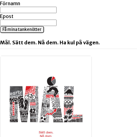
Förnamn
Epost
Få mina tankenötter
Mål. Sätt dem. Nå dem. Ha kul på vägen.