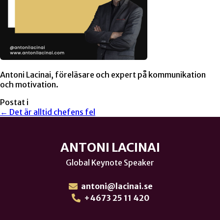
Antoni Lacinai, föreläsare och expert på kommunikation
och motivation.
Postat i
← Det är alltid chefens fel
ANTONI LACINAI
Global Keynote Speaker
antoni@lacinai.se
+4673 25 11 420