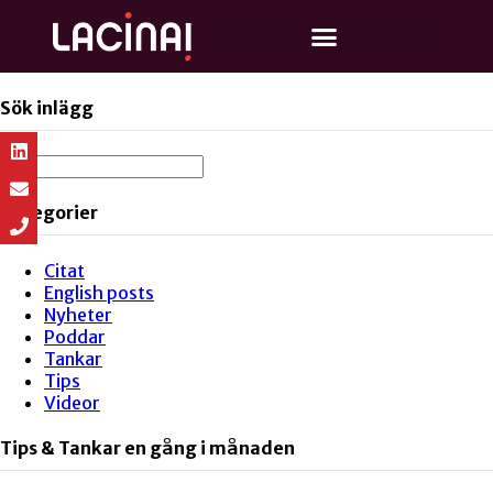
Sök inlägg
Kategorier
Citat
English posts
Nyheter
Poddar
Tankar
Tips
Videor
Tips & Tankar en gång i månaden