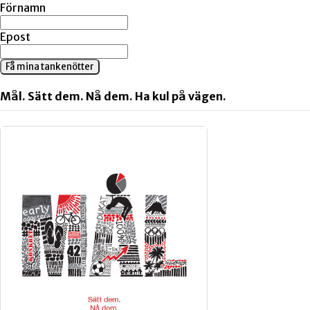
Förnamn
Epost
Få mina tankenötter
Mål. Sätt dem. Nå dem. Ha kul på vägen.