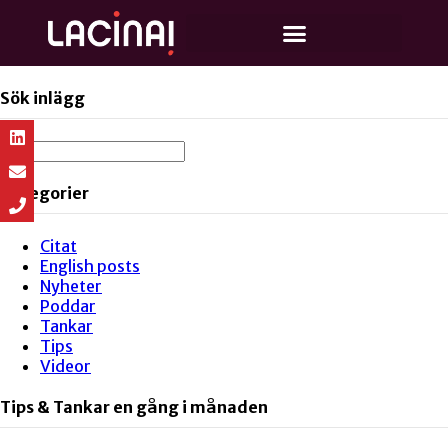
Sök inlägg
Kategorier
Citat
English posts
Nyheter
Poddar
Tankar
Tips
Videor
Tips & Tankar en gång i månaden