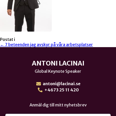
Postat i
← 7 beteenden jag avskyr på våra arbetsplatser
ANTONI LACINAI
Global Keynote Speaker
antoni@lacinai.se
+4673 25 11 420
Anmäl dig till mitt nyhetsbrev