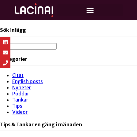
Sök inlägg
Kategorier
Citat
English posts
Nyheter
Poddar
Tankar
Tips
Videor
Tips & Tankar en gång i månaden