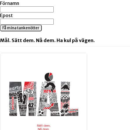
Förnamn
Epost
Få mina tankenötter
Mål. Sätt dem. Nå dem. Ha kul på vägen.