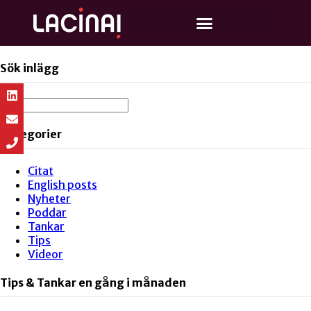
Sök inlägg
Kategorier
Citat
English posts
Nyheter
Poddar
Tankar
Tips
Videor
Tips & Tankar en gång i månaden