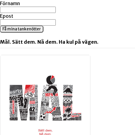
Förnamn
Epost
Få mina tankenötter
Mål. Sätt dem. Nå dem. Ha kul på vägen.