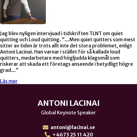
Jag blev nyligen intervjuad i tidskriften TLNT om quiet
quitting och Loud quitting. ”…Men quiet quitters som mest
sitter av tiden är trots allt inte det stora problemet, enligt
Antoni Lacinai. Han varnar i stället för så kallade loud
quitters, medarbetare med högljudda klagomål som
riskerar att skada ett företags anseende i betydligt högre
grad…”
Läs mer
ANTONI LACINAI
Global Keynote Speaker
antoni@lacinai.se
+4673 25 11 420