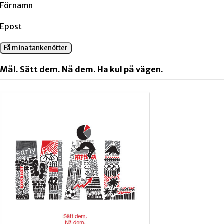
Förnamn
Epost
Få mina tankenötter
Mål. Sätt dem. Nå dem. Ha kul på vägen.