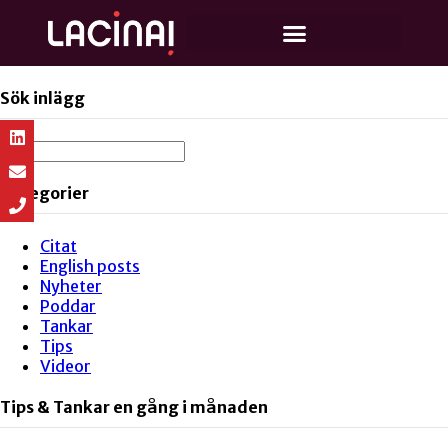
Sök inlägg
Kategorier
Citat
English posts
Nyheter
Poddar
Tankar
Tips
Videor
Tips & Tankar en gång i månaden