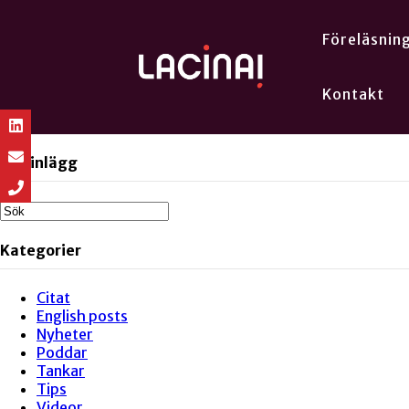
Föreläsnin
Kontakt
Sök inlägg
Kategorier
Citat
English posts
Nyheter
Poddar
Tankar
Tips
Videor