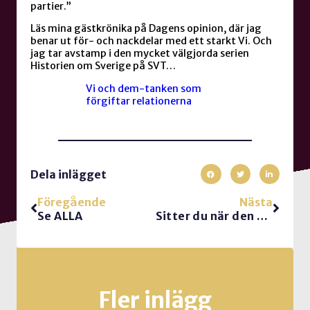
partier.”
Läs mina gästkrönika på Dagens opinion, där jag
benar ut för- och nackdelar med ett starkt Vi. Och
jag tar avstamp i den mycket välgjorda serien
Historien om Sverige på SVT…
Vi och dem-tanken som
förgiftar relationerna
Dela inlägget
Föregående
Nästa
Se ALLA
Sitter du när den som GÖR eller den som STÖR?
Fler inlägg