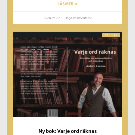
LÄS MER »
2026-06-27
Inga kommentarer
NYHETER
Ny bok: Varje ord räknas