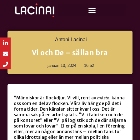
Antoni Lacinai
Vi och De – sällan bra
januari 10, 2024
16:52
”Människor är flockdjur. Vi vill, rent av
känna
måste,
oss som en del av flocken. Våra liv hängde på det i
forna tider. Den känslan sitter kvar i oss. Det är
samma sak på en arbetsplats. ”Vi i fabriken och de
på kontoret” eller ”Vi på logistik och de där säljarna
som lovar och lovar”. Eller på en skola, i en förening
eller, mer än någon annanstans – mellan fans för
olika idrottslag eller än mer mellan politiska