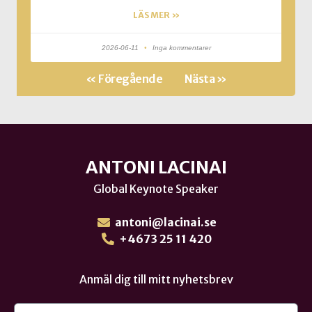
LÄS MER »
2026-06-11
Inga kommentarer
« Föregående
Nästa »
ANTONI LACINAI
Global Keynote Speaker
antoni@lacinai.se
+4673 25 11 420
Anmäl dig till mitt nyhetsbrev