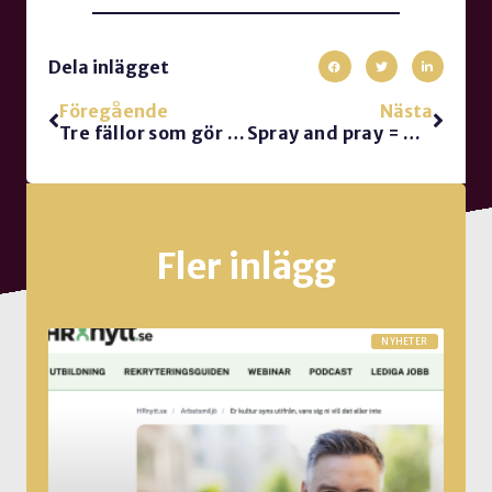
Dela inlägget
Föregående
Nästa
Tre fällor som gör laget sämre
Spray and pray = dålig försäljningsteknik
Fler inlägg
NYHETER