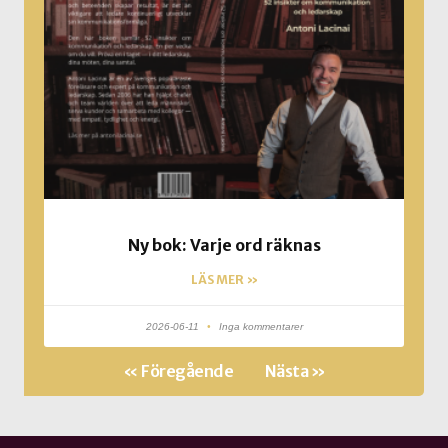
Ny bok: Varje ord räknas
LÄS MER »
2026-06-11
Inga kommentarer
« Föregående
Nästa »