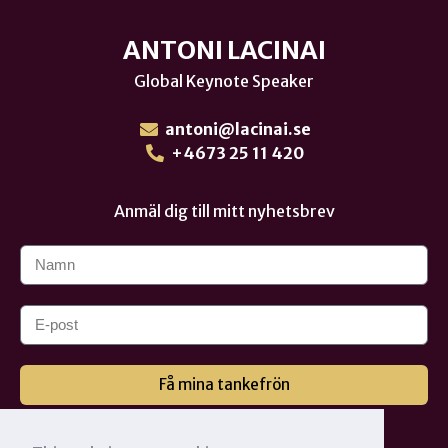
ANTONI LACINAI
Global Keynote Speaker
antoni@lacinai.se
+4673 25 11 420
Anmäl dig till mitt nyhetsbrev
Få mina tankefrön