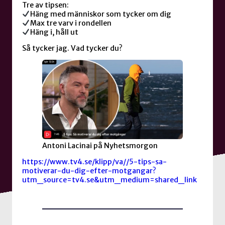
Tre av tipsen:
Häng med människor som tycker om dig
Max tre varv i rondellen
Häng i, håll ut
Så tycker jag. Vad tycker du?
Antoni Lacinai på Nyhetsmorgon
https://www.tv4.se/klipp/va//5-tips-sa-
motiverar-du-dig-efter-motgangar?
utm_source=tv4.se&utm_medium=shared_link