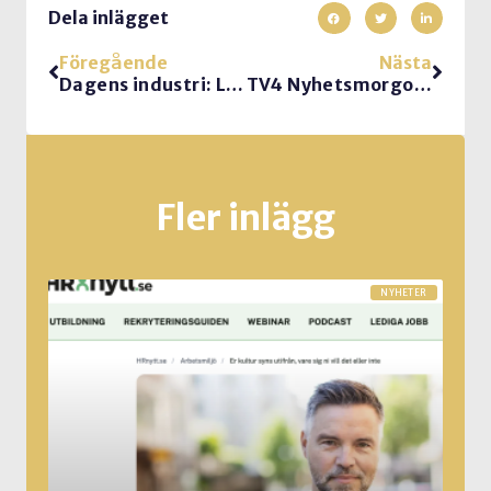
Dela inlägget
Föregående
Nästa
Dagens industri: Låt inte cheferna bränna ut sig
TV4 Nyhetsmorgon: Så motiverar du dig efter motgångar.
Fler inlägg
NYHETER