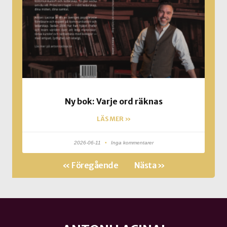
Ny bok: Varje ord räknas
LÄS MER »
2026-06-11
Inga kommentarer
« Föregående
Nästa »