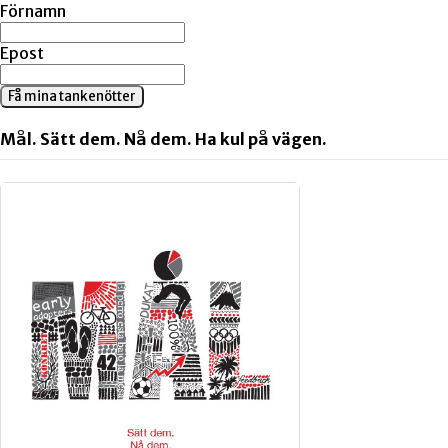
Förnamn
Epost
Få mina tankenötter
Mål. Sätt dem. Nå dem. Ha kul på vägen.