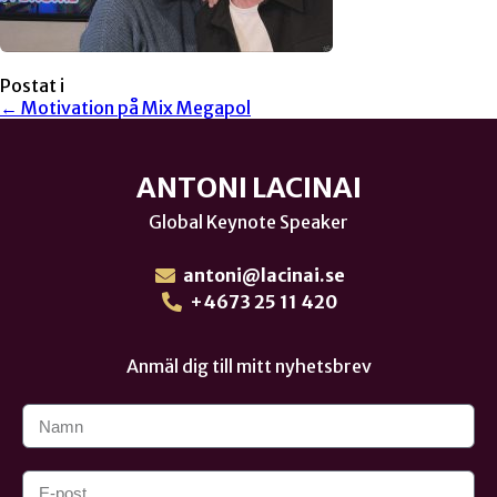
Postat i
← Motivation på Mix Megapol
ANTONI LACINAI
Global Keynote Speaker
antoni@lacinai.se
+4673 25 11 420
Anmäl dig till mitt nyhetsbrev