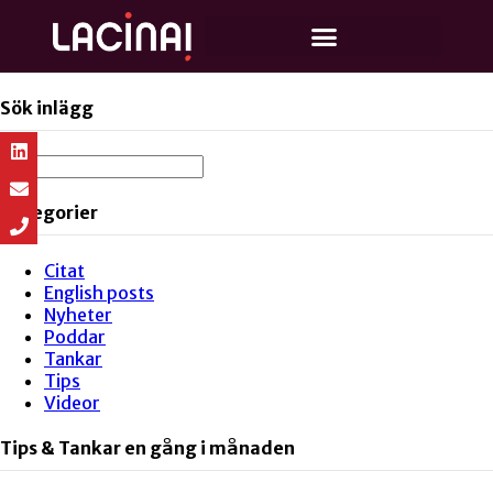
Sök inlägg
Kategorier
Citat
English posts
Nyheter
Poddar
Tankar
Tips
Videor
Tips & Tankar en gång i månaden