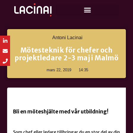
Antoni Lacinai
Mötesteknik för chefer och
projektledare 2-3 maj i Malmö
mars 22, 2019
14:35
Bli en möteshjälte med vår utbildning!
Som chef eller ledare tillbringar du en stor del av din