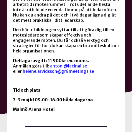
arbetstid i mötesrummet. Trots det är de flesta
inte är utbildade en enda timme på att leda möten.
Nu kan du ändra på det och i två dagar ägna dig åt
det mest praktiska i ditt ledarskap.
Den här utbildningen syftar till att göra dig till en
mötesledare som skapar effektiva och
engagerande möten. Du får också verktyg och
strategier för hur du kan skapa en bra möteskultur i
hela organisationen.
Deltagaravgift: 11 900kr ex. moms.
Anmälan görs till:
antoni@lacinai.se
eller
helene.arvidsson@gr8meetings.se
Tid och plats:
2-3 maj kl 09.00-16.00 båda dagarna
Malmö Arena Hotel