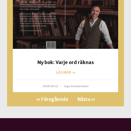
Ny bok: Varje ord räknas
LÄS MER »
2026-06-11
Inga kommentarer
« Föregående
Nästa »