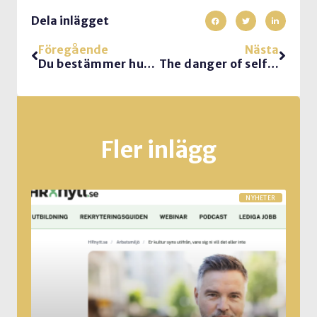
Dela inlägget
Föregående
Nästa
Du bestämmer hur andra mår
The danger of selfish leadership
Fler inlägg
NYHETER