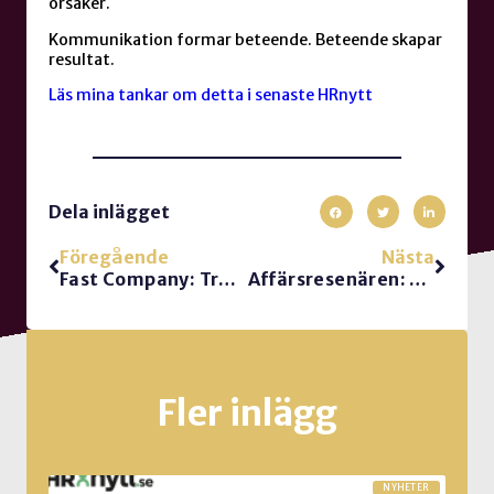
orsaker.
Kommunikation formar beteende. Beteende skapar
resultat.
Läs mina tankar om detta i senaste HRnytt
Dela inlägget
Föregående
Nästa
Fast Company: Transparency vs Clarity. När ledarskapet blandar ihop dem.
Affärsresenären: Är det dags att sluta snacka arbetsglädje?
Fler inlägg
NYHETER