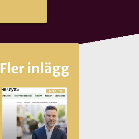
Fler inlägg
NYHETER