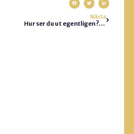
Nästa
Hur ser du ut egentligen?? frukostföreläsning om det.