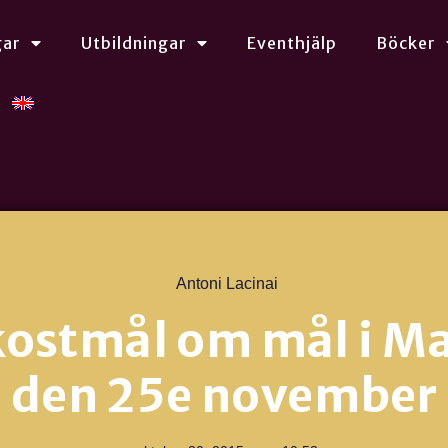
gar
Utbildningar
Eventhjälp
Böcker
Antoni Lacinai
kostmål om mål i M
den 25e november