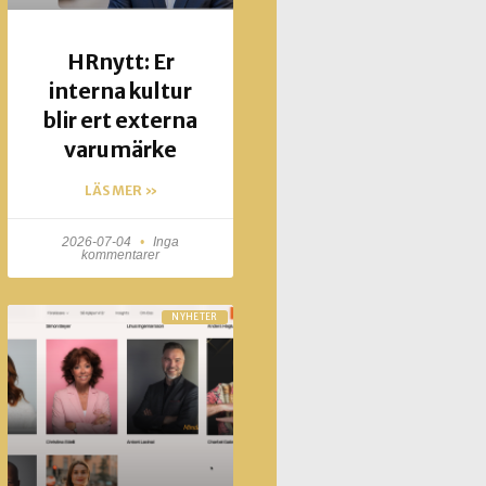
HRnytt: Er
interna kultur
blir ert externa
varumärke
LÄS MER »
2026-07-04
Inga
kommentarer
NYHETER