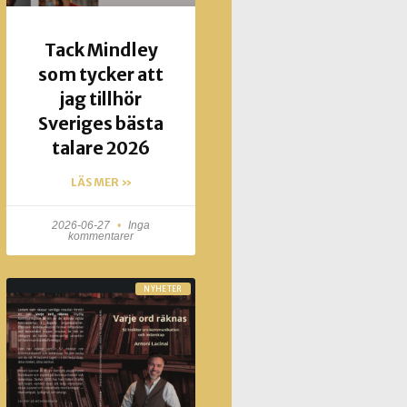
Tack Mindley
som tycker att
jag tillhör
Sveriges bästa
talare 2026
LÄS MER »
2026-06-27
Inga
kommentarer
NYHETER