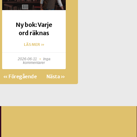
Ny bok: Varje
ord räknas
LÄS MER »
2026-06-11
Inga
kommentarer
« Föregående
Nästa »