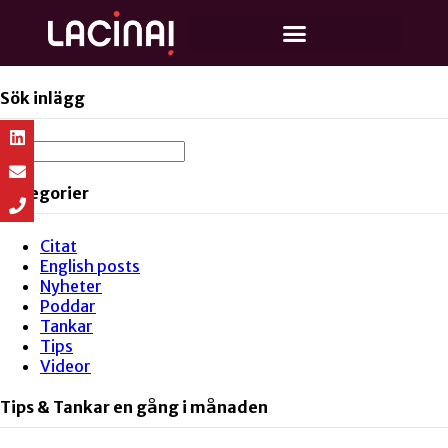
Sök inlägg
Kategorier
Citat
English posts
Nyheter
Poddar
Tankar
Tips
Videor
Tips & Tankar en gång i månaden