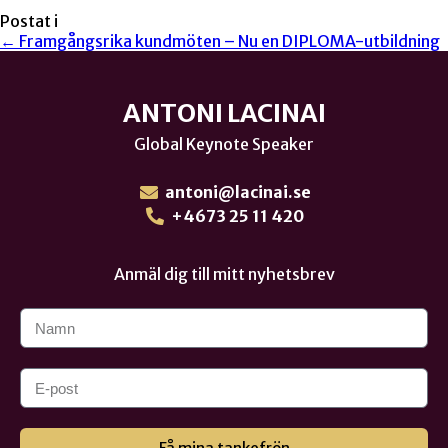
Postat i
← Framgångsrika kundmöten – Nu en DIPLOMA-utbildning
ANTONI LACINAI
Global Keynote Speaker
antoni@lacinai.se
+4673 25 11 420
Anmäl dig till mitt nyhetsbrev