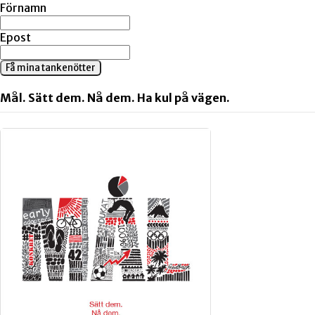
Förnamn
Epost
Få mina tankenötter
Mål. Sätt dem. Nå dem. Ha kul på vägen.