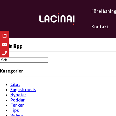
Föreläsnin
Kontakt
Sök inlägg
Kategorier
Citat
English posts
Nyheter
Poddar
Tankar
Tips
Videor