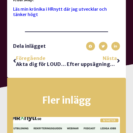
Läs min krönika i HRnytt där jag utvecklar och
tänker högt
Dela inlägget
Föregående
Nästa
Akta dig för LOUD QUITTING
Efter uppsägningarna: Glöm inte dem som är kvar
Fler inlägg
NYHETER