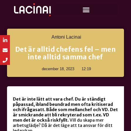
Antoni Lacinai
Det är alltid chefens fel – men
inte alltid samma chef
december 18, 2023
12:19
Det är inte lätt att vara chef. Du är ständigt
påpassad, ibland beundrad men ofta kritiserad
och ifrågasatt. Både som mellanchef och VD. Det
är smickrande att bli rekryterad som t.ex. VD
men det är också riskfyllt.
Vill du skapa mer
arbetsglädje? Då är det läge att ta ansvar för ditt
ledarskap.