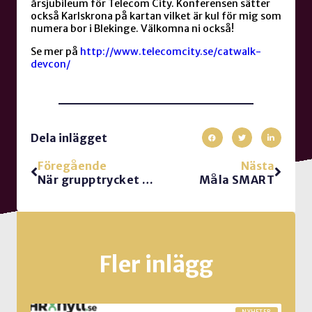
årsjubileum för Telecom City. Konferensen sätter
också Karlskrona på kartan vilket är kul för mig som
numera bor i Blekinge. Välkomna ni också!
Se mer på
http://www.telecomcity.se/catwalk-
devcon/
Dela inlägget
Föregående
Nästa
När grupptrycket är…gott!
Måla SMART
Fler inlägg