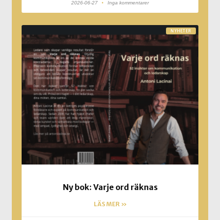
2026-06-27
Inga kommentarer
NYHETER
Ny bok: Varje ord räknas
LÄS MER »