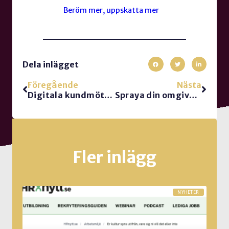
Beröm mer, uppskatta mer
Dela inlägget
Föregående
Nästa
Digitala kundmöten – nu som audioföreläsning
Spraya din omgivning med goda känslor
Fler inlägg
NYHETER