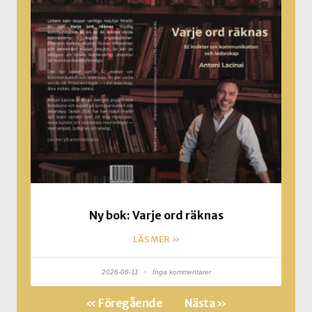
Ny bok: Varje ord räknas
LÄS MER »
2026-06-11
Inga kommentarer
« Föregående
Nästa »